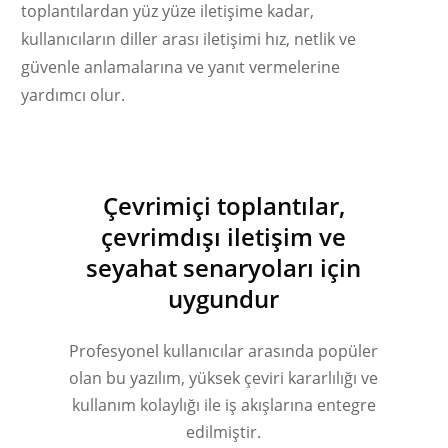
toplantılardan yüz yüze iletişime kadar,
kullanıcıların diller arası iletişimi hız, netlik ve
güvenle anlamalarına ve yanıt vermelerine
yardımcı olur.
Українська
Polski
Nederlands
Çevrimiçi toplantılar,
Tiếng Việt
çevrimdışı iletişim ve
Bahasa Indonesia
seyahat senaryoları için
uygundur
हिन्दी
العربية
Profesyonel kullanıcılar arasında popüler
Português do Brasil
olan bu yazılım, yüksek çeviri kararlılığı ve
繁體中文
kullanım kolaylığı ile iş akışlarına entegre
ไทย
edilmiştir.