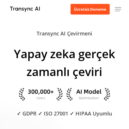
Ana
Menü
Ücretsiz Deneme
içeriğe
geç
Transync AI Çevirmeni
Yapay zeka gerçek
zamanlı çeviri
✓ GDPR ✓ ISO 27001 ✓ HIPAA Uyumlu