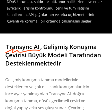
DDoS koruması, saldırı tespiti, anormallik izleme ve en az
ayrıcalıklı erişim kontrolünü içerir ve tüm iletişim
kanallarının, API çağrılarının ve arka uç hizmetlerinin
güvenli ve korumalı bir ortamda çalışmasını sağlar.
Transync AI
, Gelişmiş Konuşma
Çevirisi Büyük Modeli Tarafından
Desteklenmektedir
Gelişmiş konuşma tanıma modelleriyle
desteklenen ve çok dilli canlı konuşmalar için
ince ayar yapılmış olan Transync AI, doğru
konuşma tanıma, düşük gecikmeli çeviri ve
doğal yapay zeka ses çıkışı sunar. Çevrimiçi