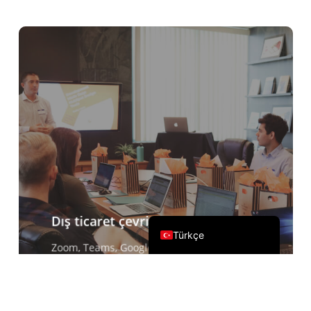
Čeština
Italiano
Deutsch
Español
Français
Русский
한국어
日本語
简体中文
English
Dış ticaret çevrimiçi iletişimi
Türkçe
Zoom, Teams, Google Meet ve diğer
konferans yazılımları eşliğinde