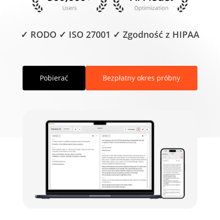
✓ RODO ✓ ISO 27001 ✓ Zgodność z HIPAA
Pobierać
Bezpłatny okres próbny