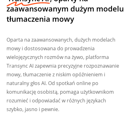
zaawansowanym dużym modelu
tłumaczenia mowy
Oparta na zaawansowanych, dużych modelach
mowy i dostosowana do prowadzenia
wielojęzycznych rozmów na żywo, platforma
Українська
Transync AI zapewnia precyzyjne rozpoznawanie
Nederlands
mowy, tłumaczenie z niskim opóźnieniem i
Türkçe
naturalny głos AI. Od spotkań online po
Tiếng Việt
komunikację osobistą, pomaga użytkownikom
rozumieć i odpowiadać w różnych językach
Bahasa Indonesia
szybko, jasno i pewnie.
हिन्दी
العربية
Português do Brasil