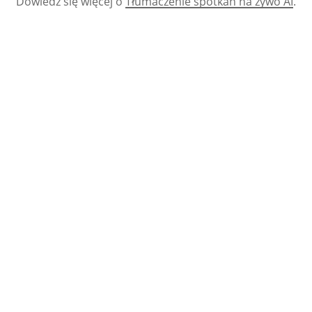
Dowiedz się więcej o
Tłumaczenie spotkań na żywo AI
.