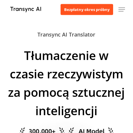
Przejdź
Menu
Bezpłatny okres próbny
do
treści
głównej
Transync AI Translator
Tłumaczenie w
czasie rzeczywistym
za pomocą sztucznej
inteligencji