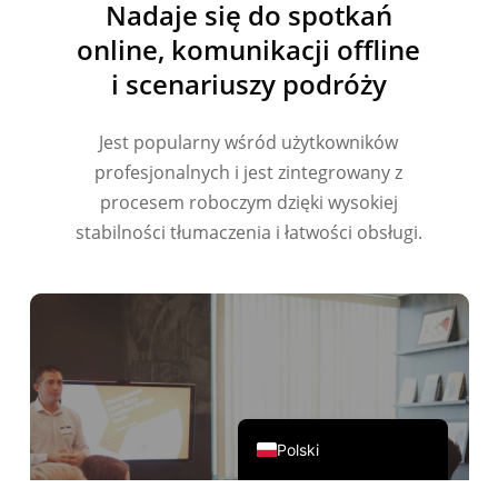
Nadaje się do spotkań
繁體中文
online, komunikacji offline
ไทย
i scenariuszy podróży
Čeština
Italiano
Jest popularny wśród użytkowników
Deutsch
profesjonalnych i jest zintegrowany z
Español
procesem roboczym dzięki wysokiej
Français
stabilności tłumaczenia i łatwości obsługi.
Русский
한국어
日本語
简体中文
English
Polski