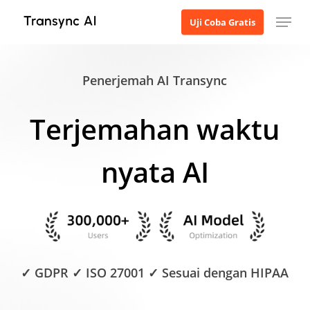
Langsung
Menu
Uji Coba Gratis
ke
konten
utama
Penerjemah AI Transync
Terjemahan waktu
nyata AI
✓ GDPR ✓ ISO 27001 ✓ Sesuai dengan HIPAA