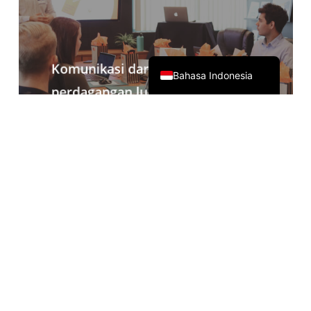
日本語
简体中文
English
Komunikasi daring
Bahasa Indonesia
perdagangan luar negeri
Dilengkapi dengan Zoom, Teams,
Google Meet dan perangkat lunak
konferensi lainnya