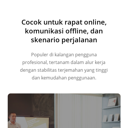
Tiếng Việt
हिन्दी
Cocok untuk rapat online,
العربية
komunikasi offline, dan
Português do Brasil
skenario perjalanan
繁體中文
Populer di kalangan pengguna
ไทย
profesional, tertanam dalam alur kerja
Čeština
dengan stabilitas terjemahan yang tinggi
Italiano
dan kemudahan penggunaan.
Deutsch
Español
Français
Русский
한국어