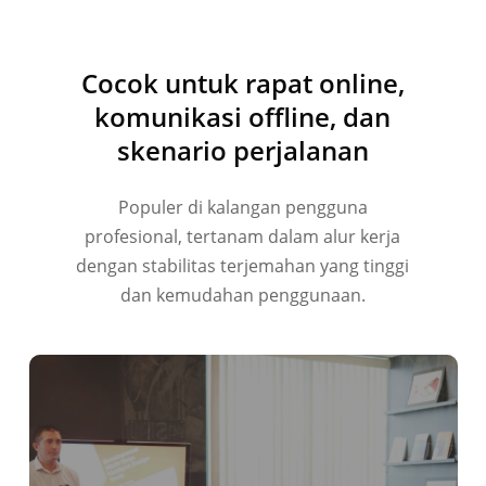
Tiếng Việt
हिन्दी
Cocok untuk rapat online,
العربية
komunikasi offline, dan
Português do Brasil
skenario perjalanan
繁體中文
Populer di kalangan pengguna
ไทย
profesional, tertanam dalam alur kerja
Čeština
dengan stabilitas terjemahan yang tinggi
Italiano
dan kemudahan penggunaan.
Deutsch
Español
Français
Русский
한국어