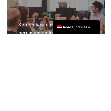
日本語
简体中文
English
Komunikasi daring
Bahasa Indonesia
perdagangan luar negeri
Dilengkapi dengan Zoom, Teams,
Google Meet dan perangkat lunak
konferensi lainnya