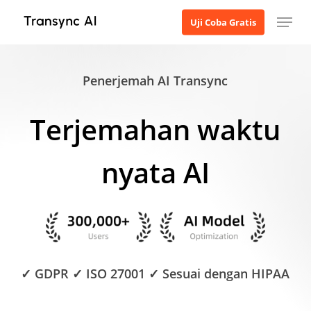
Langsung
Menu
Uji Coba Gratis
ke
konten
utama
Penerjemah AI Transync
Terjemahan waktu
nyata AI
✓ GDPR ✓ ISO 27001 ✓ Sesuai dengan HIPAA