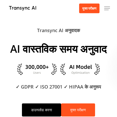
मुख्य
मेनू
मुफ्त परीक्षण
सामग्री
पर
जाएं
Transync AI अनुवादक
AI वास्तविक समय अनुवाद
✓ GDPR ✓ ISO 27001 ✓ HIPAA के अनुरूप
डाउनलोड करना
मुफ्त परीक्षण