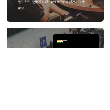
Русский
ज़ूम, टीम्स, गूगल मीट और अन्य कॉन्फ्रेंस सॉफ़्टवेयर के
साथ
한국어
日本語
简体中文
English
हिन्दी
ऑफ़लाइन अंतर-भाषा संचार
ऑफ़लाइन प्रदर्शनियाँ, आमने-सामने की बैठकें,
अंतर्राष्ट्रीय छात्रों का कक्षाओं में भाग लेना और अपनी