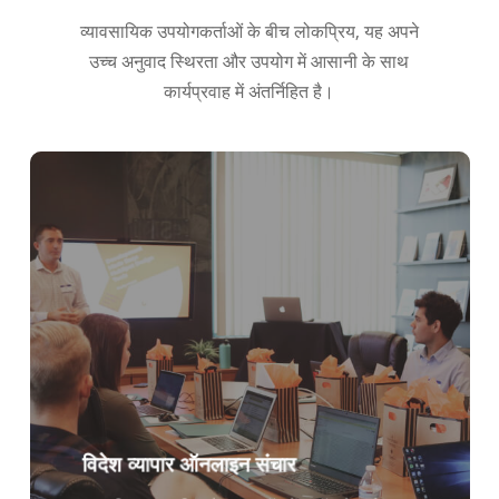
Nederlands
व्यावसायिक उपयोगकर्ताओं के बीच लोकप्रिय, यह अपने
उच्च अनुवाद स्थिरता और उपयोग में आसानी के साथ
Türkçe
कार्यप्रवाह में अंतर्निहित है।
Tiếng Việt
Bahasa Indonesia
العربية
Português do Brasil
繁體中文
ไทย
Čeština
Italiano
Deutsch
Español
विदेश व्यापार ऑनलाइन संचार
Français