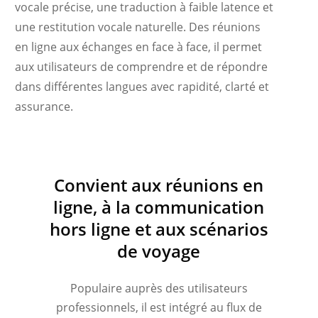
vocale précise, une traduction à faible latence et
une restitution vocale naturelle. Des réunions
en ligne aux échanges en face à face, il permet
aux utilisateurs de comprendre et de répondre
dans différentes langues avec rapidité, clarté et
assurance.
Українська
Polski
Nederlands
Convient aux réunions en
Türkçe
ligne, à la communication
Tiếng Việt
hors ligne et aux scénarios
Bahasa Indonesia
de voyage
हिन्दी
العربية
Populaire auprès des utilisateurs
Português do Brasil
professionnels, il est intégré au flux de