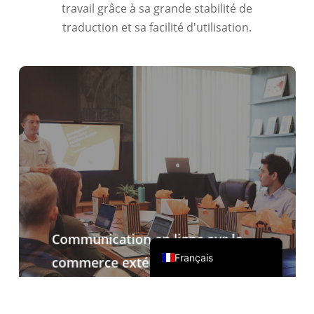
繁體中文
travail grâce à sa grande stabilité de
traduction et sa facilité d'utilisation.
ไทย
Čeština
Italiano
Deutsch
Español
Русский
한국어
日本語
简体中文
English
Communication en ligne sur le
Français
commerce extérieur
Accompagné de Zoom, Teams, Google
Meet et d'autres logiciels de conférence