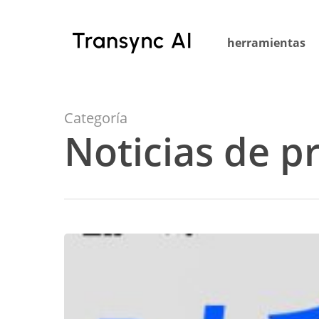
Ir
al
herramientas
contenido
principal
Categoría
Noticias de p
App
de
traducción
para
Mac: