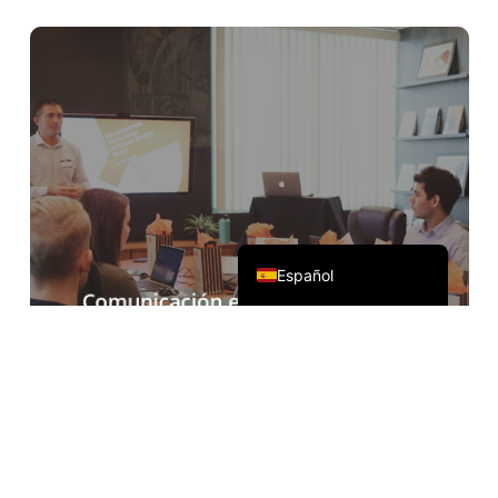
Deutsch
Français
Русский
한국어
日本語
简体中文
English
Español
Comunicación en línea de
comercio exterior
Acompañado de Zoom, Teams, Google
Meet y otro software de conferencias