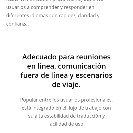
usuarios a comprender y responder en
Українська
diferentes idiomas con rapidez, claridad y
Polski
confianza.
Nederlands
Türkçe
Tiếng Việt
Adecuado para reuniones
Bahasa Indonesia
en línea, comunicación
हिन्दी
fuera de línea y escenarios
العربية
de viaje.
Português do Brasil
繁體中文
Popular entre los usuarios profesionales,
está integrado en el flujo de trabajo con
ไทย
su alta estabilidad de traducción y
Čeština
facilidad de uso.
Italiano