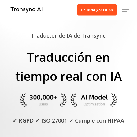
Ir
Menú
Prueba gratuita
al
contenido
principal
Traductor de IA de Transync
Traducción en
tiempo real con IA
✓ RGPD ✓ ISO 27001 ✓ Cumple con HIPAA