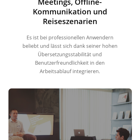
Meetings, Offline-
हिन्दी
Kommunikation und
العربية
Reiseszenarien
Português do Brasil
繁體中文
Es ist bei professionellen Anwendern
beliebt und lässt sich dank seiner hohen
ไทย
Übersetzungsstabilität und
Čeština
Benutzerfreundlichkeit in den
Italiano
Arbeitsablauf integrieren.
Español
Français
Русский
한국어
日本語
简体中文
English