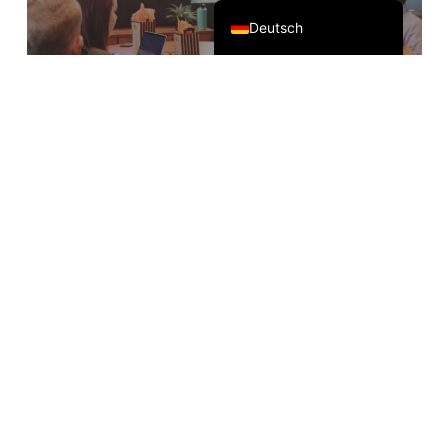
Deutsch
Online-Kommunikation zum
Außenhandel
Begleitet von Zoom, Teams, Google
Meet und anderer Konferenzsoftware
Offline-Kommunikation