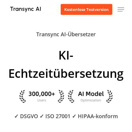
Zum
Menü
Kostenlose Testversion
Hauptinhalt
springen
Transync AI-Übersetzer
KI-
Echtzeitübersetzung
✓ DSGVO ✓ ISO 27001 ✓ HIPAA-konform