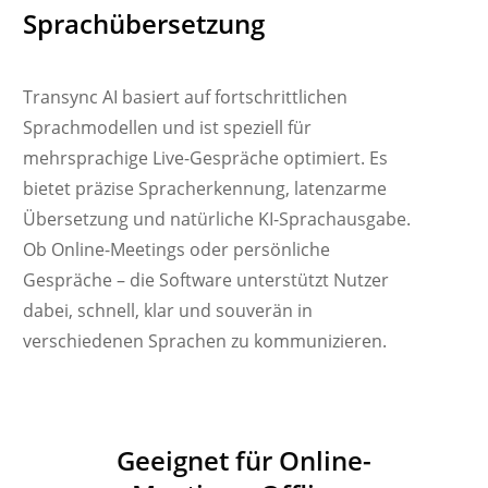
Sprachübersetzung
Transync AI basiert auf fortschrittlichen
Sprachmodellen und ist speziell für
mehrsprachige Live-Gespräche optimiert. Es
bietet präzise Spracherkennung, latenzarme
Übersetzung und natürliche KI-Sprachausgabe.
Ob Online-Meetings oder persönliche
Gespräche – die Software unterstützt Nutzer
Українська
dabei, schnell, klar und souverän in
Polski
verschiedenen Sprachen zu kommunizieren.
Nederlands
Türkçe
Tiếng Việt
Geeignet für Online-
Bahasa Indonesia