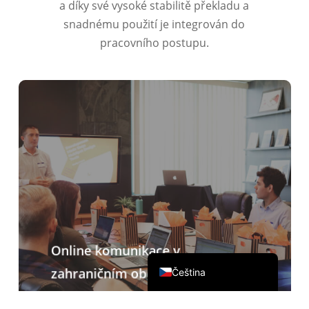
a díky své vysoké stabilitě překladu a
繁體中文
snadnému použití je integrován do
pracovního postupu.
ไทย
Italiano
Deutsch
Español
Français
Русский
한국어
日本語
简体中文
Online komunikace v
English
zahraničním obchodu
Čeština
V doprovodu Zoomu, Teams, Google