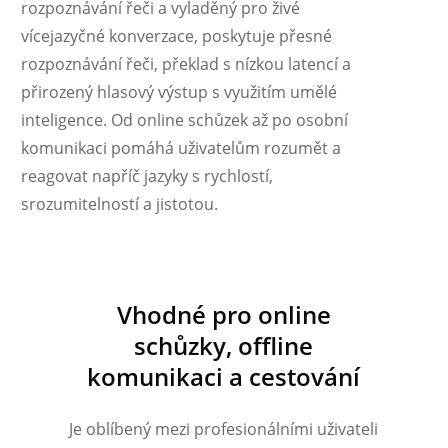
rozpoznávání řeči a vyladěný pro živé
vícejazyčné konverzace, poskytuje přesné
rozpoznávání řeči, překlad s nízkou latencí a
přirozený hlasový výstup s využitím umělé
inteligence. Od online schůzek až po osobní
komunikaci pomáhá uživatelům rozumět a
reagovat napříč jazyky s rychlostí,
Українська
srozumitelností a jistotou.
Polski
Nederlands
Türkçe
Vhodné pro online
Tiếng Việt
schůzky, offline
Bahasa Indonesia
komunikaci a cestování
हिन्दी
العربية
Je oblíbený mezi profesionálními uživateli
Português do Brasil