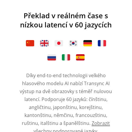
Překlad v reálném čase s
nízkou latencí v 60 jazycích
Díky end-to-end technologii velkého
hlasového modelu AI nabízí Transync AI
výstup na dvě obrazovky s téměř nulovou
latencí. Podporuje 60 jazyků: čínštinu,
angličtinu, japonštinu, korejštinu,
kantonštinu, němčinu, francouzštinu,
ruštinu, italštinu a španělštinu.
Zobrazit
všechny podporované jazyky
.