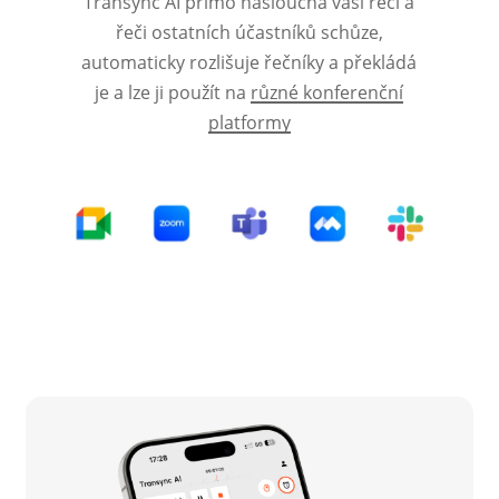
Transync AI přímo naslouchá vaší řeči a
řeči ostatních účastníků schůze,
automaticky rozlišuje řečníky a překládá
je a lze ji použít na
různé konferenční
platformy