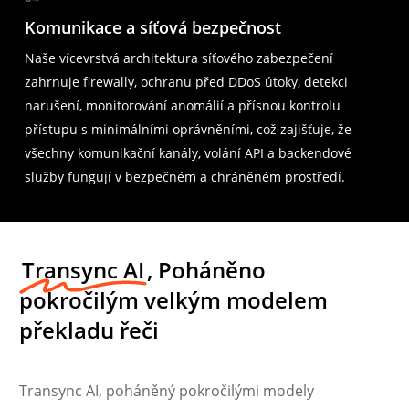
Komunikace a síťová bezpečnost
Naše vícevrstvá architektura síťového zabezpečení
zahrnuje firewally, ochranu před DDoS útoky, detekci
narušení, monitorování anomálií a přísnou kontrolu
přístupu s minimálními oprávněními, což zajišťuje, že
všechny komunikační kanály, volání API a backendové
služby fungují v bezpečném a chráněném prostředí.
Transync AI
, Poháněno
pokročilým velkým modelem
překladu řeči
Transync AI, poháněný pokročilými modely