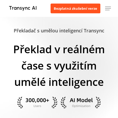
Přejít
Menu
Bezplatná zkušební verze
k
hlavnímu
obsahu
Překladač s umělou inteligencí Transync
Překlad v reálném
čase s využitím
umělé inteligence