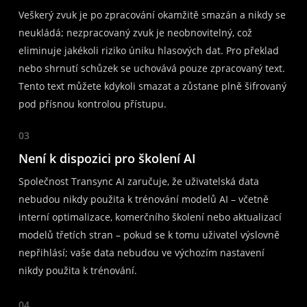
Veškerý zvuk je po zpracování okamžitě smazán a nikdy se
neukládá; nezpracovaný zvuk je neobnovitelný, což
eliminuje jakékoli riziko úniku hlasových dat. Pro překlad
nebo shrnutí schůzek se uchovává pouze zpracovaný text.
Tento text můžete kdykoli smazat a zůstane plně šifrovaný
pod přísnou kontrolou přístupu.
03
Není k dispozici pro školení AI
Společnost Transync AI zaručuje, že uživatelská data
nebudou nikdy použita k trénování modelů AI – včetně
interní optimalizace, komerčního školení nebo aktualizací
modelů třetích stran – pokud se k tomu uživatel výslovně
nepřihlásí; vaše data nebudou ve výchozím nastavení
nikdy použita k trénování.
04