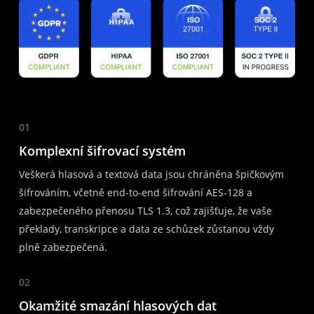
01
Komplexní šifrovací systém
Veškerá hlasová a textová data jsou chráněna špičkovým
šifrováním, včetně end-to-end šifrování AES-128 a
zabezpečeného přenosu TLS 1.3, což zajišťuje, že vaše
překlady, transkripce a data ze schůzek zůstanou vždy
plně zabezpečená.
02
Okamžité smazání hlasových dat