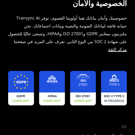
الخصوصية والأمان
خصوصيتك وأمان بياناتك هما أولويتنا القصوى. توفر Transync AI
حماية فائقة لبياناتك الصوتية والنصية وبيانات اجتماعاتك. نحن
ملتزمون بمعايير GDPR وISO 27001 وHIPAA، ونسعى حاليًا للحصول
على شهادة SOC 2 من النوع الثاني. تعرف على المزيد في صفحتنا
مركز الثقة
.
01