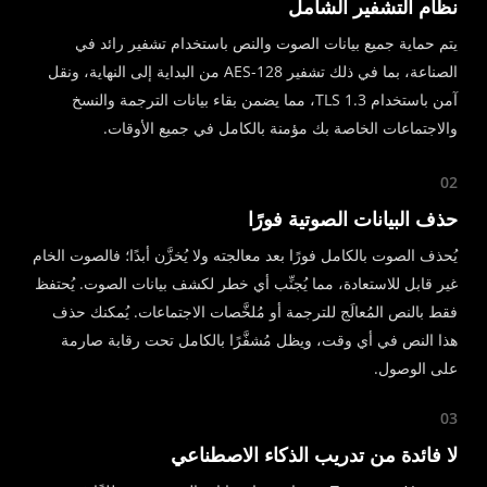
نظام التشفير الشامل
يتم حماية جميع بيانات الصوت والنص باستخدام تشفير رائد في
الصناعة، بما في ذلك تشفير AES-128 من البداية إلى النهاية، ونقل
آمن باستخدام TLS 1.3، مما يضمن بقاء بيانات الترجمة والنسخ
والاجتماعات الخاصة بك مؤمنة بالكامل في جميع الأوقات.
02
حذف البيانات الصوتية فورًا
يُحذف الصوت بالكامل فورًا بعد معالجته ولا يُخزَّن أبدًا؛ فالصوت الخام
غير قابل للاستعادة، مما يُجنِّب أي خطر لكشف بيانات الصوت. يُحتفظ
فقط بالنص المُعالَج للترجمة أو مُلخَّصات الاجتماعات. يُمكنك حذف
هذا النص في أي وقت، ويظل مُشفَّرًا بالكامل تحت رقابة صارمة
على الوصول.
03
لا فائدة من تدريب الذكاء الاصطناعي