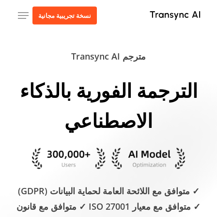
ا
قائمة طعام
نسخة تجريبية مجانية
إ
ا
ا
مترجم Transync AI
الترجمة الفورية بالذكاء
الاصطناعي
✓ متوافق مع اللائحة العامة لحماية البيانات (GDPR)
✓ متوافق مع معيار ISO 27001 ✓ متوافق مع قانون