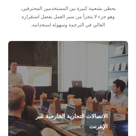
Türkçe
يحظى بشعبية كبيرة بين المستخدمين المحترفين،
Tiếng Việt
وهو جزء لا يتجزأ من سير العمل بفضل استقراره
Bahasa Indonesia
العالي في الترجمة وسهولة استخدامه.
हिन्दी
Português do Brasil
繁體中文
ไทย
Čeština
Italiano
Deutsch
Español
Français
الاتصالات التجارية الخارجية عبر
Русский
الإنترنت
한국어