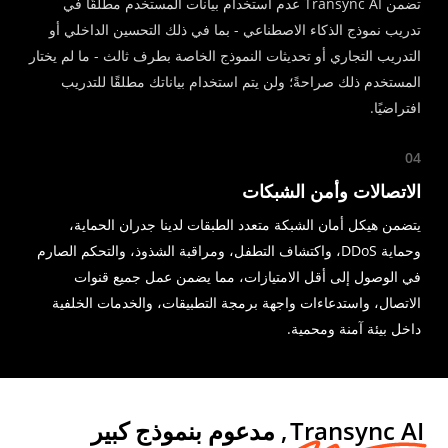
تضمن Transync AI عدم استخدام بيانات المستخدم مطلقًا في
تدريب نموذج الذكاء الاصطناعي - بما في ذلك التحسين الداخلي أو
التدريب التجاري أو تحديثات النموذج الخاصة بطرف ثالث - ما لم يختار
المستخدم ذلك صراحةً؛ ولن يتم استخدام بياناتك مطلقًا للتدريب
افتراضيًا.
04
الاتصالات وأمن الشبكات
يتضمن هيكل أمان الشبكة متعدد الطبقات لدينا جدران الحماية،
وحماية DDoS، واكتشاف التطفل، ومراقبة الشذوذ، والتحكم الصارم
في الوصول إلى أقل الامتيازات، مما يضمن عمل جميع قنوات
الاتصال، واستدعاءات واجهة برمجة التطبيقات، والخدمات الخلفية
داخل بيئة آمنة ومحمية.
Transync AI
, مدعوم بنموذج كبير