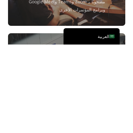
مصحوبًا بـ Zoom وTeams وGoogle Meet
日本語
وبرامج المؤتمرات الأخرى
简体中文
English
العربية
التواصل بين اللغات دون اتصال
بالإنترنت
المعارض غير المتصلة بالإنترنت، والاجتماعات
وجهاً لوجه، والطلاب الدوليين الذين يحضرون